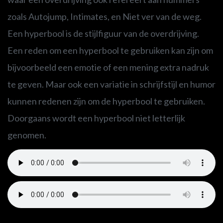
zoals Autojump, Intimates, en Niet ver van de weg.
Een hyperbool is de stijlfiguur van de overdrijving.
Een reden om een hyperbool te gebruiken kan zijn om
bijvoorbeeld een emotie of een mening extra nadruk
te geven. Maar ook een variatie in schrijfstijl en humor
kunnen redenen zijn om de hyperbool te gebruiken.
Doorgaans wordt een hyperbool niet letterlijk
genomen.