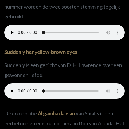
nummer worden de twee soorten stemming tegelijk
gebruikt.
Suddenly her yellow-brown eyes
Suddenly is een gedicht van D. H. Lawrence over een
gewonnen liefde.
De compositie
Al gamba da elan
van Smalts is een
eerbetoon en een memoriam aan Rob van Albada. Het