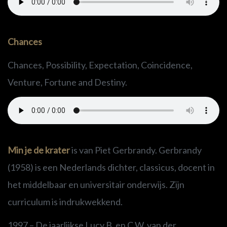
Chances
Chances, Possibility, Expectation, Coincidence,
Venture, Fortune and Destiny.
Min je de krater
is van Piet Gerbrandy. Gerbrandy
(1958) is een Nederlands dichter, classicus, docent in
het middelbaar en universitair onderwijs. Zijn
curriculum is indrukwekkend.
1997 – De jaarlijkse Lucy B. en C.W. van der