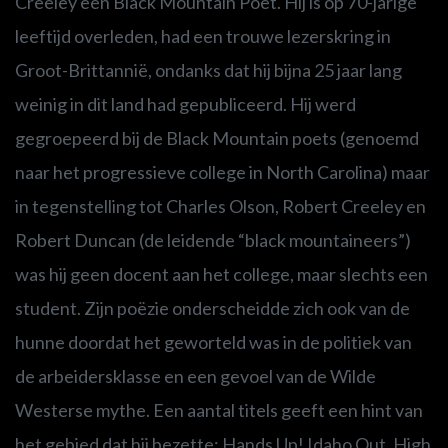
Creeley een Black Mountain Poet. Hij is op 70-jarige
leeftijd overleden, had een trouwe lezerskring in
Groot-Brittannië, ondanks dat hij bijna 25 jaar lang
weinig in dit land had gepubliceerd. Hij werd
gegroepeerd bij de Black Mountain poets (genoemd
naar het progressieve college in North Carolina) maar
in tegenstelling tot Charles Olson, Robert Creeley en
Robert Duncan (de leidende “black mountaineers”)
was hij geen docent aan het college, maar slechts een
student. Zijn poëzie onderscheidde zich ook van de
hunne doordat het geworteld was in de politiek van
de arbeidersklasse en een gevoel van de Wilde
Westerse mythe. Een aantal titels geeft een hint van
het gebied dat hij bezette: Hands Up! Idaho Out, High