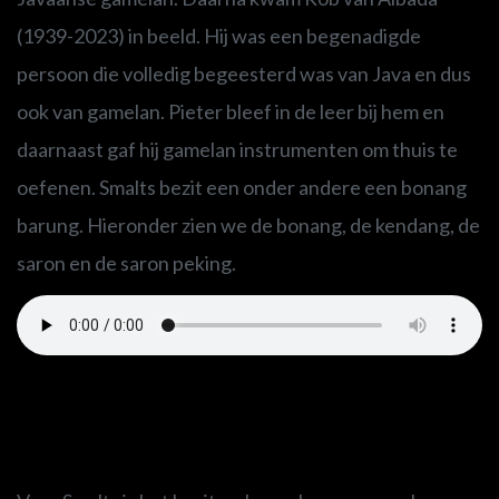
(1939-2023) in beeld.
Hij was een begenadigde
persoon die volledig begeesterd was van Java en dus
ook van gamelan. Pieter bleef in de leer bij hem en
daarnaast gaf hij gamelan instrumenten om thuis te
oefenen. Smalts bezit een onder andere een bonang
barung. Hieronder zien we de bonang, de kendang, de
saron en de saron peking.