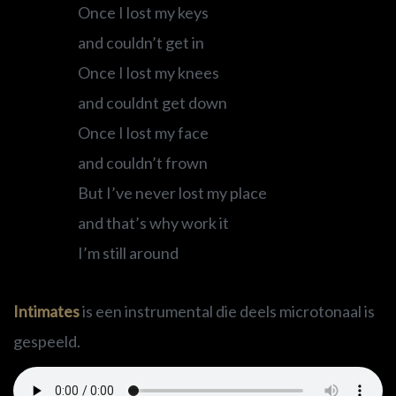
Once I lost my keys
and couldn’t get in
Once I lost my knees
and couldnt get down
Once I lost my face
and couldn’t frown
But I’ve never lost my place
and that’s why work it
I’m still around
Intimates
is een instrumental die deels microtonaal is
gespeeld.