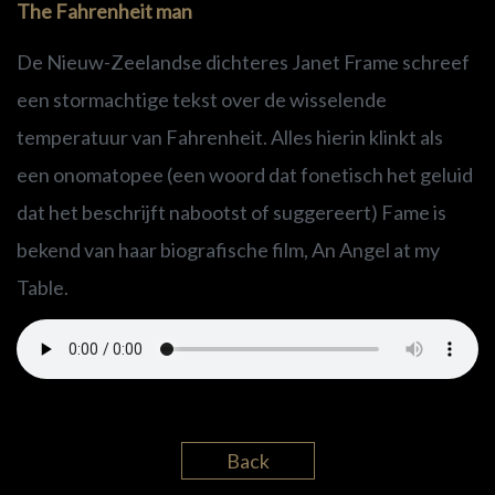
The Fahrenheit man
De Nieuw-Zeelandse dichteres Janet Frame schreef
een stormachtige tekst over de wisselende
temperatuur van Fahrenheit. Alles hierin klinkt als
een onomatopee (een woord dat fonetisch het geluid
dat het beschrijft nabootst of suggereert) Fame is
bekend van haar biografische film, An Angel at my
Table.
Back