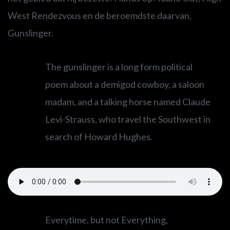
West Rendezvous en de beroemdste daarvan,
Gunslinger.
The gunslinger is a long form political
poem about a demigod cowboy, a saloon
madam, and a talking horse named Claude
Levi-Strauss, who travel the Southwest in
search of Howard Hughes.
Everytime, but not Everything,