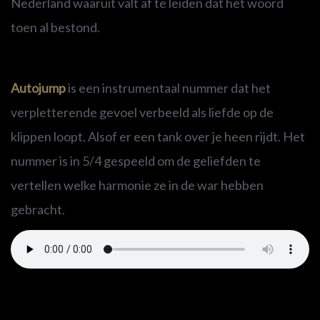
Nederland waaruit valt af te leiden dat het woord
toen al bestond.
Autojump
is een instrumentaal nummer dat het
verpletterende gevoel verbeeld als liefde op de
klippen loopt. Alsof er een tank over je heen rijdt. Het
nummer is in 5/4 gespeeld om de geliefden te
vertellen welke harmonie ze in de war hebben
gebracht.