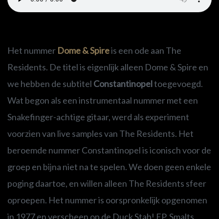
Het nummer
Dome & Spire
is een ode aan The
Residents. De titel is eigenlijk alleen Dome & Spire en
we hebben de subtitel
Constantinopel
toegevoegd.
Wat begon als een instrumentaal nummer met een
Snakefinger-achtige gitaar, werd als experiment
voorzien van live samples van The Residents. Het
beroemde nummer Constantinopel is iconisch voor de
groep en bijna niet na te spelen. We doen geen enkele
poging daartoe, en willen alleen The Residents sfeer
oproepen. Het nummer is oorspronkelijk opgenomen
in 1977 en verscheen op de Duck Stab! EP. Smalts