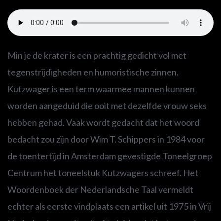
Min je de krater is een prachtig gedicht vol met
tegenstrijdigheden en humoristische zinnen.
Kutzwager is een term waarmee mannen kunnen
worden aangeduid die ooit met dezelfde vrouw seks
hebben gehad. Vaak wordt gedacht dat het woord
bedacht zou zijn door Wim T. Schippers in 1984 voor
de toentertijd in Amsterdam gevestigde Toneelgroep
Centrum het toneelstuk Kutzwagers schreef. Het
Woordenboek der Nederlandsche Taal vermeldt
echter als eerste vindplaats een artikel uit 1975 in Vrij