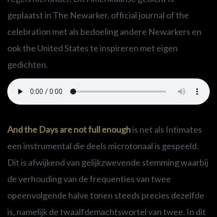
geplaatst in The Newarker, official journal of the
celebration met als bedoeling andere Newarkers en
ook the United States te inspireren met eigen
gedichten.
And the Days are not full enough
is net als Intimates
een instrumental die deels microtonaal is gespeeld.
Dit is afwijkend van gelijkzwevende stemming waarbij
de verhouding van de frequenties van twee
opeenvolgende halve tonen steeds precies dezelfde
is, namelijk de twaalfdemachtswortel van twee. In dit