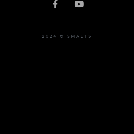
2024 © SMALTS
{{playListTitle}}
pause
play
{{ index + 1 }}
{{ track.track_title }}
{{