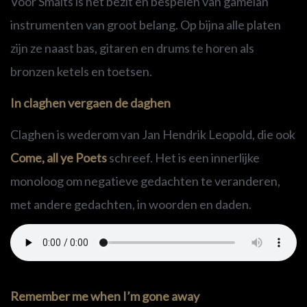
Voor Smalts is het bezit en bespelen van gamelan
instrumenten van groot belang.
Op bijna alle platen
zijn ze naast bas, gitaren en drums te horen als
bronzen ketels en toetsen.
In claghen vergaen de daghen
Claghen is wederom van Jan Hendrik Leopold, die ook
Come, all ye Poets
schreef. Het is een innerlijke
monoloog om negatieve gedachten te veranderen,
met andere gedachten, in woorden en daden.
Remember me when I’m gone away