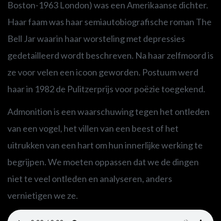
Boston-1963 London) was een Amerikaanse dichter.
Haar faam was haar semiautobiografische roman The
Bell Jar waarin haar worsteling met depressies
gedetailleerd wordt beschreven. Na haar zelfmoord is
ze voor velen een icoon geworden. Postuum werd
haar in 1982 de Pulitzerprijs voor poëzie toegekend.
Admonition is een waarschuwing tegen het ontleden
van een vogel, het villen van een beest of het
uitrukken van een hart om hun innerlijke werking te
begrijpen. We moeten oppassen dat we de dingen
niet te veel ontleden en analyseren, anders
vernietigen we ze.