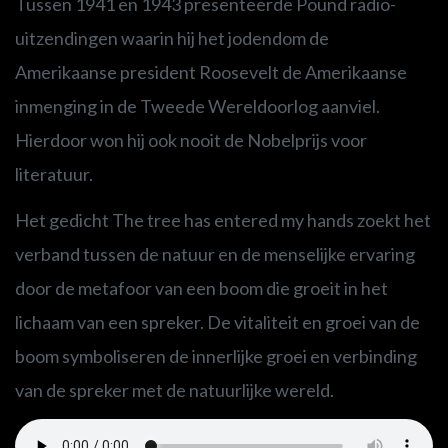
Tussen 1941 en 1943 presenteerde Pound radio-
uitzendingen waarin hij het jodendom de
Amerikaanse president Roosevelt de Amerikaanse
inmenging in de Tweede Wereldoorlog aanviel.
Hierdoor won hij ook nooit de Nobelprijs voor
literatuur.
Het gedicht The tree has entered my hands zoekt het
verband tussen de natuur en de menselijke ervaring
door de metafoor van een boom die groeit in het
lichaam van een spreker. De vitaliteit en groei van de
boom symboliseren de innerlijke groei en verbinding
van de spreker met de natuurlijke wereld.