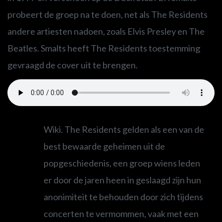
probeert de groep na te doen, net als The Residents
andere artiesten nadoen, zoals Elvis Presley en The
Beatles. Smalts heeft The Residents toestemming
gevraagd de cover uit te brengen.
Wiki. The Residents gelden als een van de
best bewaarde geheimen uit de
popgeschiedenis, een groep wiens leden
er door de jaren heen in geslaagd zijn hun
anonimiteit te behouden door zich tijdens
concerten te vermommen, vaak met een