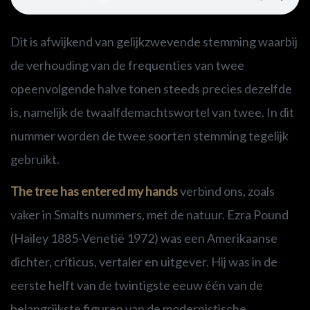
Dit is afwijkend van gelijkzwevende stemming waarbij
de verhouding van de frequenties van twee
opeenvolgende halve tonen steeds precies dezelfde
is, namelijk de twaalfdemachtswortel van twee. In dit
nummer worden de twee soorten stemming tegelijk
gebruikt.
The tree has entered my hands
verbind ons, zoals
vaker in Smalts nummers, met de natuur. Ezra Pound
(Hailey 1885-Venetië 1972) was een Amerikaanse
dichter, criticus, vertaler en uitgever. Hij was in de
eerste helft van de twintigste eeuw één van de
belangrijkste figuren van de modernistische